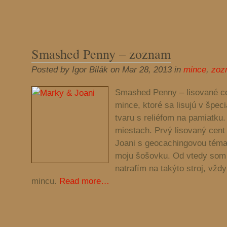
Smashed Penny – zoznam
Posted by Igor Bilák on Mar 28, 2013 in
mince
,
zoz
Smashed Penny – lisované ce
mince, ktoré sa lisujú v špec
tvaru s reliéfom na pamiatku
miestach. Prvý lisovaný cent
Joani s geocachingovou téma
moju šošovku. Od vtedy som 
natrafím na takýto stroj, vžd
mincu.
Read more…