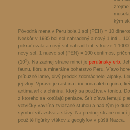
zrejme 
musela 
kým sk
Pôvodná mena v Peru bola 1 sol (PEH) = 10 dinero
Neskôr v 1985 bol sol nahradený a nový 1 inti = 100
pokračovala a nový sol nahradil inti v kurze 1:1000
nový sol, 1 nuevo sol (PEN) = 100 céntimos, pričom 
9
(10
). Na zadnej strane mincí je
peruánsky erb
. Je
faunu, flóru a minerálne bohatstvo Peru. Vľavo hore
príbuzné lame, divý predok zdomácnelej alpaky. Le
jej vlny. Vpravo je rastlina cinchona alebo quina, lieč
antimalarík a chinínu, ktorý sa používa v tonicu. Do
z ktorého sa kotúľajú peniaze. Štít zľava lemujú pl
vetvičky vavrína zviazané stuhou a nad tým je dub
symbol víťazstva a slávy. Na prednej strane mincí 
použité figúrky vtákov z geoglyfov v púšti Nazca.