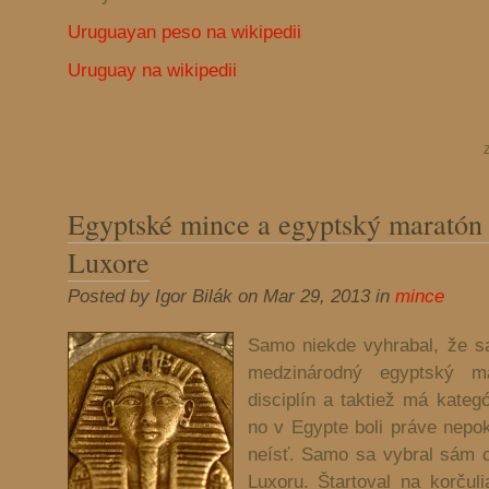
Uruguayan peso na wikipedii
Uruguay na wikipedii
Egyptské mince a egyptský maratón
Luxore
Posted by Igor Bilák on Mar 29, 2013 in
mince
Samo niekde vyhrabal, že sa
medzinárodný egyptský ma
disciplín a taktiež má kategó
no v Egypte boli práve nepo
neísť. Samo sa vybral sám 
Luxoru. Štartoval na korčul