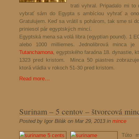
trati vyhral. Pripadalo mi t
vybrať sám do Egypta s ambíciou vyhrať a ono 
Gratulujem. Keď sa vrátil s pohárom, tak sme si d
priniesol pár egyptských mincí.
Egyptská mena sa volá libra (egyptian pound). 1 E
alebo 1000 milliemes. Jednolibrová minca je 
Tutanchamona
, egyptského faraóna 18. dynastie, k
1323 pred kristom. Minca 50 piastres zobrazuj
ktorá vládla v rokoch 51-30 pred kristom.
Read more…
Surinam – 5 centov – štvorcová min
Posted by Igor Bilák on Mar 29, 2013 in
mince
Túto m