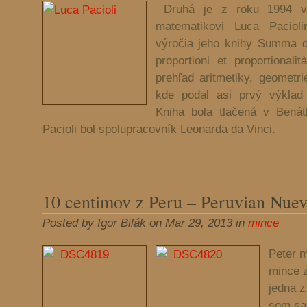
Druhá je z roku 1994 ve
matematikovi Luca Paciolim
výročia jeho knihy Summa de
proportioni et proportionali
prehľad aritmetiky, geometr
kde podal asi prvý výklad 
Kniha bola tlačená v Bená
Pacioli bol spolupracovník Leonarda da Vinci.
10 centimov z Peru – Peruvian Nuev
Posted by Igor Bilák on Mar 29, 2013 in
mince
Peter m
mince 
jedna z
som sa 