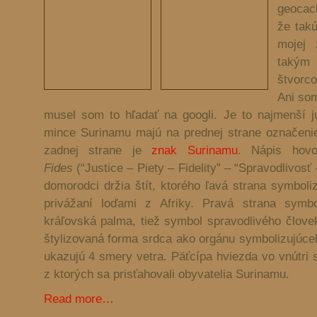
geocac
že tak
mojej 
takým
štvorc
Ani som
musel som to hľadať na googli. Je to najmenší j
mince Surinamu majú na prednej strane označenie
zadnej strane je
znak Surinamu
. Nápis hov
Fides
(“Justice – Piety – Fidelity” – “Spravodlivosť
domorodci držia štít, ktorého ľavá strana symboliz
privážaní loďami z Afriky. Pravá strana symbo
kráľovská palma, tiež symbol spravodlivého člove
štylizovaná forma srdca ako orgánu symbolizujúceh
ukazujú 4 smery vetra. Päťcípa hviezda vo vnútri 
z ktorých sa prisťahovali obyvatelia Surinamu.
Read more…