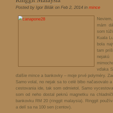
Posted by Igor Bilák on Feb 2, 2014 in
mince
Neviem, 
mám dáv
som túži
Kuala Lu
bola naj
tam priš
nejak
mimocho
vďaka S
ďalšie mince a bankovky – moje prvé polyméry. Z
Samo volal, no nejak sa to celé blbo načasovalo a
cestovania ide, tak som odmietol. Samo vycestoval
som od neho dostal peknú magnetku na chladnič
bankovku RM 20 (ringgit malaysia). Ringgit použ
a delí sa na 100 sen (centov).