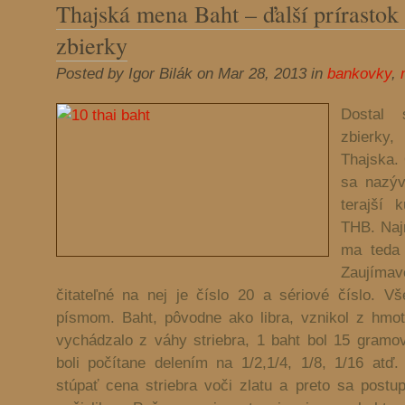
Thajská mena Baht – ďalší prírastok
zbierky
Posted by Igor Bilák on Mar 28, 2013 in
bankovky
,
Dostal 
zbierky
Thajska.
sa nazýv
terajší 
THB. Naj
ma teda 
Zaujímav
čitateľné na nej je číslo 20 a sériové číslo. V
písmom. Baht, pôvodne ako libra, vznikol z hmot
vychádzalo z váhy striebra, 1 baht bol 15 gramov
boli počítane delením na 1/2,1/4, 1/8, 1/16 atď
stúpať cena striebra voči zlatu a preto sa post