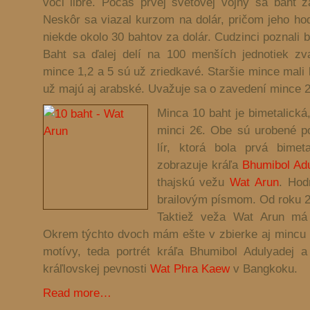
voči libre. Počas prvej svetovej vojny sa baht z
Neskôr sa viazal kurzom na dolár, pričom jeho hod
niekde okolo 30 bahtov za dolár. Cudzinci poznali
Baht sa ďalej delí na 100 menších jednotiek z
mince 1,2 a 5 sú už zriedkavé. Staršie mince mali l
už majú aj arabské. Uvažuje sa o zavedení mince 2
Minca 10 baht je bimetalick
minci 2€. Obe sú urobené po
lír, ktorá bola prvá bimet
zobrazuje kráľa
Bhumibol Adu
thajskú vežu
Wat Arun
. Hod
brailovým písmom. Od roku 20
Taktiež veža Wat Arun má n
Okrem týchto dvoch mám ešte v zbierke aj mincu 
motívy, teda portrét kráľa Bhumibol Adulyadej 
kráľlovskej pevnosti
Wat Phra Kaew
v Bangkoku.
Read more…