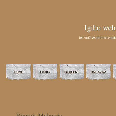
Igiho web
len ďalší WordPress webl
HOME
FOTKY
GEOLENS
ONDAVKA
Ringgit Malaysia