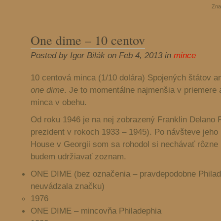
Zna
One dime – 10 centov
Posted by Igor Bilák on Feb 4, 2013 in
mince
10 centová minca (1/10 dolára) Spojených štátov 
one dime
. Je to momentálne najmenšia v priemere 
minca v obehu.
Od roku 1946 je na nej zobrazený Franklin Delano 
prezident v rokoch 1933 – 1945). Po návšteve jeho 
House v Georgii som sa rohodol si nechávať rôzne 
budem udržiavať zoznam.
ONE DIME (bez označenia – pravdepodobne Philade
neuvádzala značku)
1976
ONE DIME – mincovňa Philadephia