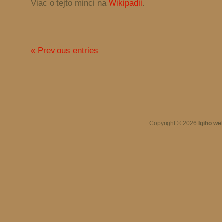
Viac o tejto minci na
Wikipadii
.
« Previous entries
Copyright © 2026
Igiho we