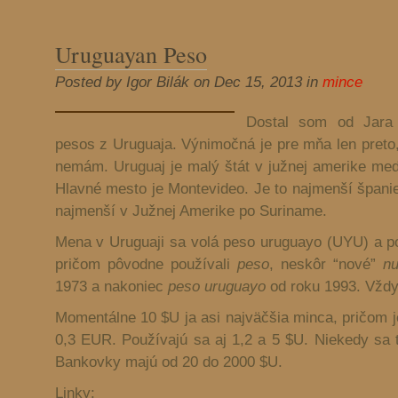
Uruguayan Peso
Posted by Igor Bilák on Dec 15, 2013 in
mince
Dostal som od Jara
pesos z Uruguaja. Výnimočná je pre mňa len preto, 
nemám. Uruguaj je malý štát v južnej amerike medz
Hlavné mesto je Montevideo. Je to najmenší španie
najmenší v Južnej Amerike po Suriname.
Mena v Uruguaji sa volá peso uruguayo (UYU) a p
pričom pôvodne používali
peso
, neskôr “nové”
n
1973 a nakoniec
peso uruguayo
od roku 1993. Vždy 
Momentálne 10 $U ja asi najväčšia minca, pričom j
0,3 EUR. Používajú sa aj 1,2 a 5 $U. Niekedy sa 
Bankovky majú od 20 do 2000 $U.
Linky: